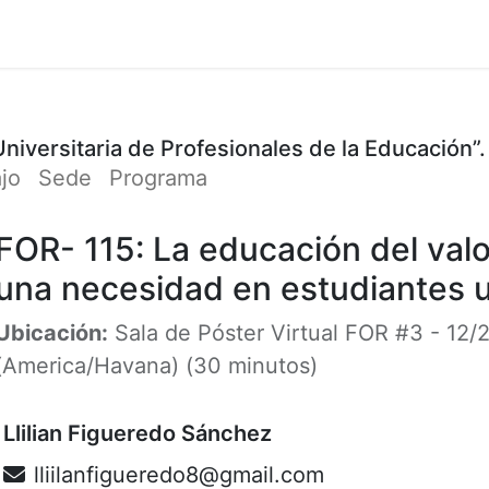
Cursos
Participación
Organizadores
Cont
Universitaria de Profesionales de la Educación”.
ajo
Sede
Programa
FOR- 115: La educación del valor
una necesidad en estudiantes u
Ubicación:
Sala de Póster Virtual FOR #3
-
12/
(
America/Havana
) (
30 minutos
)
Llilian Figueredo Sánchez
lliilanfigueredo8@gmail.com